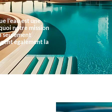
e l’eau est une
rquoi notre mission
non seulement
tègent également la