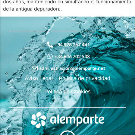
dos años, manteniendo en simultáneo el funcionamiento
de la antigua depuradora.
+34 928 367 441
+34 646 702 538
administración@alemparte.net
Aviso Legal
Política de privacidad
Política de Cookies