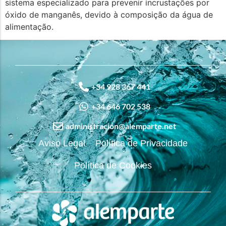
sistema especializado para prevenir incrustações por
óxido de manganês, devido à composição da água de
alimentação.
+34 928 367 441
+34 646 702 538
administración@alemparte.net
Aviso Legal
Política de Privacidade
Política de Cookies