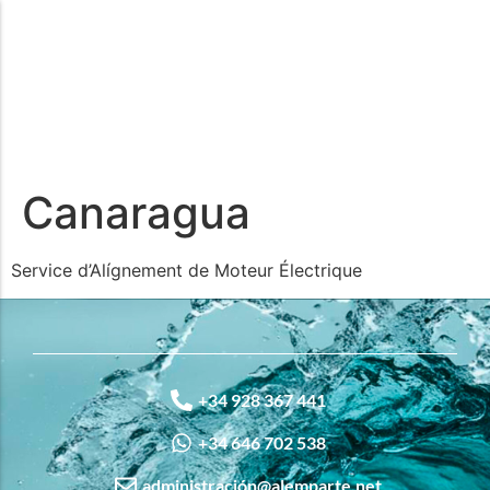
Canaragua
Service d’Alígnement de Moteur Électrique
+34 928 367 441
+34 646 702 538
administración@alemparte.net