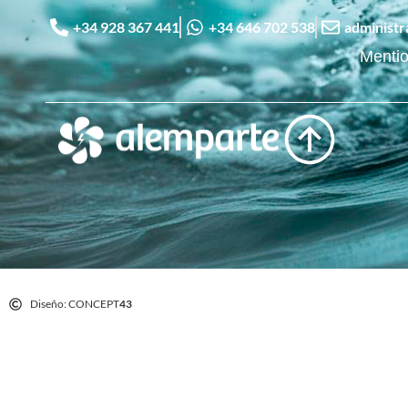
+34 928 367 441
+34 646 702 538
administ
Mentio
Diseño: CONCEPT
43